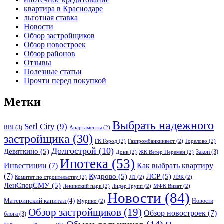
квартира в Краснодаре
льготная ставка
Новости
Обзор застройщиков
Обзор новостроек
Обзор районов
Отзывы
Полезные статьи
Прочти перед покупкой
Метки
Выбрать надежного
Setl City
(9)
RBI
(3)
Апартаменты
(2)
застройщика
(30)
ГК Город
(2)
Газпромбанкинвест
(2)
Горелово
(2)
Долгострой
(10)
Девяткино
(5)
Закон
(3)
Донк
(2)
ЖК Ветер Перемен
(2)
Ипотека
(53)
Инвестиции
(7)
Как выбрать квартиру
(7)
Кудрово
(5)
ЛСР
(5)
Комитет по строительству
(2)
Л1
(2)
ЛЭК
(2)
ЛенСпецСМУ
(5)
Ленинский парк
(2)
Лидер Групп
(2)
МФК Виват
(2)
Новости
(84)
Материнский капитал
(4)
Новости
Мурино
(2)
Обзор застройщиков
(19)
Обзор новостроек
(7)
блога
(3)