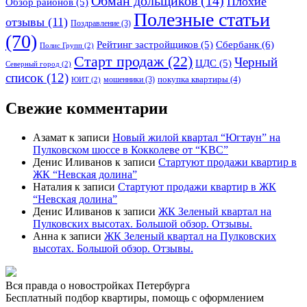
Обман дольщиков
(14)
Плохие
Обзор районов
(5)
Полезные статьи
отзывы
(11)
Поздравление
(3)
(70)
Сбербанк
(6)
Рейтинг застройщиков
(5)
Полис Групп
(2)
Старт продаж
(22)
Черный
ЦДС
(5)
Северный город
(2)
список
(12)
покупка квартиры
(4)
мошенники
(3)
ЮИТ
(2)
Свежие комментарии
Азамат
к записи
Новый жилой квартал “Югтаун” на
Пулковском шоссе в Кокколеве от “KBC”
Денис Иливанов
к записи
Стартуют продажи квартир в
ЖК “Невская долина”
Наталия
к записи
Стартуют продажи квартир в ЖК
“Невская долина”
Денис Иливанов
к записи
ЖК Зеленый квартал на
Пулковских высотах. Большой обзор. Отзывы.
Анна
к записи
ЖК Зеленый квартал на Пулковских
высотах. Большой обзор. Отзывы.
Вся правда о новостройках Петербурга
Бесплатный подбор квартиры, помощь с оформлением