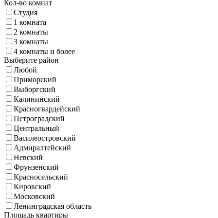
Кол-во комнат
Студия
1 комната
2 комнаты
3 комнаты
4 комнаты и более
Выберите район
Любой
Приморский
Выборгский
Калининский
Красногвардейский
Петроградский
Центральный
Василеостровский
Адмиралтейский
Невский
Фрунзенский
Красносельский
Кировский
Московский
Ленинградская область
Площадь квартиры