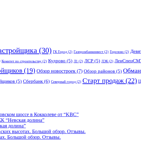
застройщика
(30)
Девя
ГК Город
(2)
Газпромбанкинвест
(2)
Горелово
(2)
)
Кудрово
(5)
ЛСР
(5)
ЛенСпецСМ
Комитет по строительству
(2)
Л1
(2)
ЛЭК
(2)
ойщиков
(19)
Обман
Обзор новостроек
(7)
Обзор районов
(5)
Старт продаж
(22)
Сбербанк
(6)
ойщиков
(5)
Северный город
(2)
овском шоссе в Кокколеве от “KBC”
ЖК “Невская долина”
кая долина”
ских высотах. Большой обзор. Отзывы.
ах. Большой обзор. Отзывы.