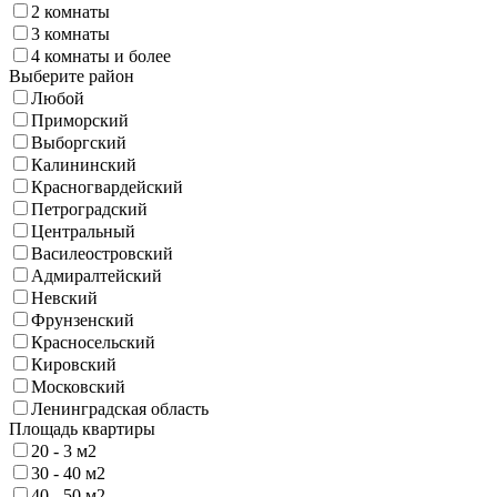
2 комнаты
3 комнаты
4 комнаты и более
Выберите район
Любой
Приморский
Выборгский
Калининский
Красногвардейский
Петроградский
Центральный
Василеостровский
Адмиралтейский
Невский
Фрунзенский
Красносельский
Кировский
Московский
Ленинградская область
Площадь квартиры
20 - 3 м2
30 - 40 м2
40 - 50 м2