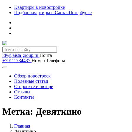
Квартиры в новостройке
Подбор квартиры в Санкт-Петербурге
idv@aista-group.ru
Почта
+79111734437
Номер Телефона
Обзор новостроек
Полезные статьи
О проекте и авторе
Отзывы
Контакты
Метка:
Девяткино
Главная
Девяткино