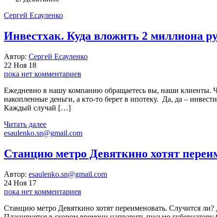
Сергей Есауленко
Инвестхак. Куда вложить 2 миллиона ру
Автор:
Сергей Есауленко
22 Ноя 18
пока нет комментариев
Ежедневно в нашу компанию обращаетесь вы, наши клиенты. Час
накопленные деньги, а кто-то берет в ипотеку. Да, да – инвес
Каждый случай […]
Читать далее
esaulenko.sn@gmail.com
Станцию метро Девяткино хотят переим
Автор:
esaulenko.sn@gmail.com
24 Ноя 17
пока нет комментариев
Станцию метро Девяткино хотят переименовать. Случится ли?
Планируется в скором времени направить письмо губернатору 