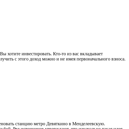
Вы хотите инвестировать. Кто-то из вас вкладывает
лучить с этого доход можно и не имея первоначального взноса.
еновать станцию метро Девяткино в Менделеевскую.
бой. Ряд источников утверждают, что изначально такая идея