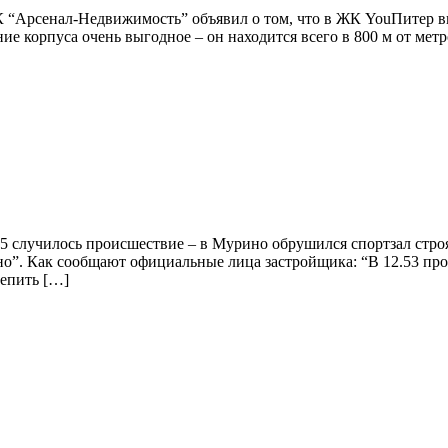
 “Арсенал-Недвижимость” объявил о том, что в ЖК YouПитер в
е корпуса очень выгодное – он находится всего в 800 м от метро
05 случилось происшествие – в Мурино обрушился спортзал стр
о”. Как сообщают официальные лица застройщика: “В 12.53 пр
цепить […]