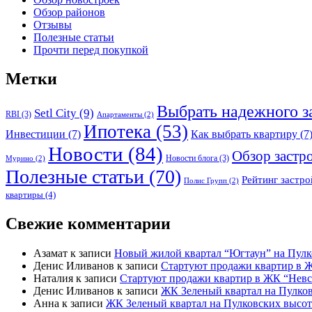
Обзор районов
Отзывы
Полезные статьи
Прочти перед покупкой
Метки
Выбрать надежного 
Setl City
(9)
RBI
(3)
Апартаменты
(2)
Ипотека
(53)
Инвестиции
(7)
Как выбрать квартиру
(7
Новости
(84)
Обзор застр
Новости блога
(3)
Мурино
(2)
Полезные статьи
(70)
Рейтинг застр
Полис Групп
(2)
квартиры
(4)
Свежие комментарии
Азамат
к записи
Новый жилой квартал “Югтаун” на Пулк
Денис Иливанов
к записи
Стартуют продажи квартир в 
Наталия
к записи
Стартуют продажи квартир в ЖК “Невс
Денис Иливанов
к записи
ЖК Зеленый квартал на Пулков
Анна
к записи
ЖК Зеленый квартал на Пулковских высот