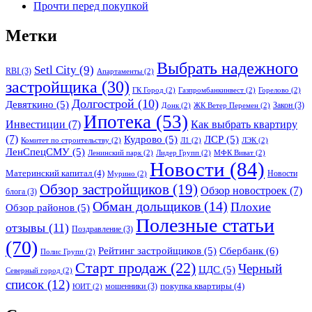
Прочти перед покупкой
Метки
Выбрать надежного
Setl City
(9)
RBI
(3)
Апартаменты
(2)
застройщика
(30)
ГК Город
(2)
Газпромбанкинвест
(2)
Горелово
(2)
Долгострой
(10)
Девяткино
(5)
Закон
(3)
Донк
(2)
ЖК Ветер Перемен
(2)
Ипотека
(53)
Инвестиции
(7)
Как выбрать квартиру
(7)
Кудрово
(5)
ЛСР
(5)
Комитет по строительству
(2)
Л1
(2)
ЛЭК
(2)
ЛенСпецСМУ
(5)
Ленинский парк
(2)
Лидер Групп
(2)
МФК Виват
(2)
Новости
(84)
Материнский капитал
(4)
Новости
Мурино
(2)
Обзор застройщиков
(19)
Обзор новостроек
(7)
блога
(3)
Обман дольщиков
(14)
Плохие
Обзор районов
(5)
Полезные статьи
отзывы
(11)
Поздравление
(3)
(70)
Сбербанк
(6)
Рейтинг застройщиков
(5)
Полис Групп
(2)
Старт продаж
(22)
Черный
ЦДС
(5)
Северный город
(2)
список
(12)
покупка квартиры
(4)
мошенники
(3)
ЮИТ
(2)