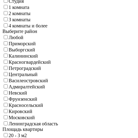
Студия
1 комната
2 комнаты
3 комнаты
4 комнаты и более
Выберите район
Любой
Приморский
Выборгский
Калининский
Красногвардейский
Петроградский
Центральный
Василеостровский
Адмиралтейский
Невский
Фрунзенский
Красносельский
Кировский
Московский
Ленинградская область
Площадь квартиры
20 - 3 м2