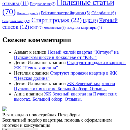
Полезные статьи
отзывы
(11)
Поздравление
(3)
(70)
Сбербанк
(6)
Рейтинг застройщиков
(5)
Полис Групп
(2)
Старт продаж
(22)
Черный
ЦДС
(5)
Северный город
(2)
список
(12)
покупка квартиры
(4)
мошенники
(3)
ЮИТ
(2)
Свежие комментарии
Азамат
к записи
Новый жилой квартал “Югтаун” на
Пулковском шоссе в Кокколеве от “KBC”
Денис Иливанов
к записи
Стартуют продажи квартир в
ЖК “Невская долина”
Наталия
к записи
Стартуют продажи квартир в ЖК
“Невская долина”
Денис Иливанов
к записи
ЖК Зеленый квартал на
Пулковских высотах. Большой обзор. Отзывы.
Анна
к записи
ЖК Зеленый квартал на Пулковских
высотах. Большой обзор. Отзывы.
Вся правда о новостройках Петербурга
Бесплатный подбор квартиры, помощь с оформлением
ипотеки и консультация