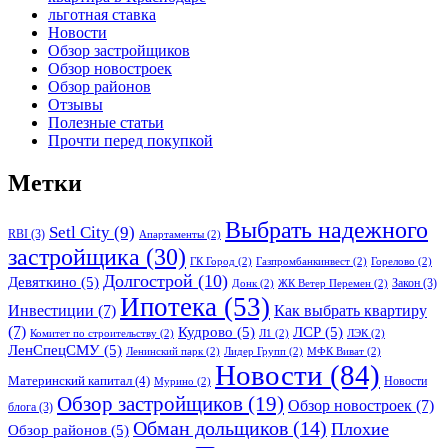
льготная ставка
Новости
Обзор застройщиков
Обзор новостроек
Обзор районов
Отзывы
Полезные статьи
Прочти перед покупкой
Метки
Выбрать надежного
Setl City
(9)
RBI
(3)
Апартаменты
(2)
застройщика
(30)
ГК Город
(2)
Газпромбанкинвест
(2)
Горелово
(2)
Долгострой
(10)
Девяткино
(5)
Закон
(3)
Донк
(2)
ЖК Ветер Перемен
(2)
Ипотека
(53)
Инвестиции
(7)
Как выбрать квартиру
(7)
Кудрово
(5)
ЛСР
(5)
Комитет по строительству
(2)
Л1
(2)
ЛЭК
(2)
ЛенСпецСМУ
(5)
Ленинский парк
(2)
Лидер Групп
(2)
МФК Виват
(2)
Новости
(84)
Материнский капитал
(4)
Новости
Мурино
(2)
Обзор застройщиков
(19)
Обзор новостроек
(7)
блога
(3)
Обман дольщиков
(14)
Плохие
Обзор районов
(5)