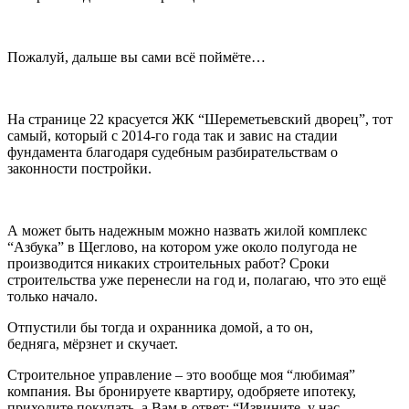
Пожалуй, дальше вы сами всё поймёте…
На странице 22 красуется ЖК “Шереметьевский дворец”, тот
самый, который с 2014-го года так и завис на стадии
фундамента благодаря судебным разбирательствам о
законности постройки.
А может быть надежным можно назвать жилой комплекс
“Азбука” в Щеглово, на котором уже около полугода не
производится никаких строительных работ? Сроки
строительства уже перенесли на год и, полагаю, что это ещё
только начало.
Отпустили бы тогда и охранника домой, а то он,
бедняга, мёрзнет и скучает.
Строительное управление – это вообще моя “любимая”
компания. Вы бронируете квартиру, одобряете ипотеку,
приходите покупать, а Вам в ответ: “Извините, у нас