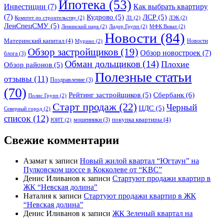
Ипотека
(53)
Инвестиции
(7)
Как выбрать квартиру
(7)
Кудрово
(5)
ЛСР
(5)
Комитет по строительству
(2)
Л1
(2)
ЛЭК
(2)
ЛенСпецСМУ
(5)
Ленинский парк
(2)
Лидер Групп
(2)
МФК Виват
(2)
Новости
(84)
Материнский капитал
(4)
Новости
Мурино
(2)
Обзор застройщиков
(19)
Обзор новостроек
(7)
блога
(3)
Обман дольщиков
(14)
Плохие
Обзор районов
(5)
Полезные статьи
отзывы
(11)
Поздравление
(3)
(70)
Сбербанк
(6)
Рейтинг застройщиков
(5)
Полис Групп
(2)
Старт продаж
(22)
Черный
ЦДС
(5)
Северный город
(2)
список
(12)
покупка квартиры
(4)
мошенники
(3)
ЮИТ
(2)
Свежие комментарии
Азамат
к записи
Новый жилой квартал “Югтаун” на
Пулковском шоссе в Кокколеве от “KBC”
Денис Иливанов
к записи
Стартуют продажи квартир в
ЖК “Невская долина”
Наталия
к записи
Стартуют продажи квартир в ЖК
“Невская долина”
Денис Иливанов
к записи
ЖК Зеленый квартал на