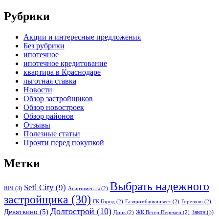
Рубрики
Акции и интересные предложения
Без рубрики
ипотечное
ипотечное кредитование
квартира в Краснодаре
льготная ставка
Новости
Обзор застройщиков
Обзор новостроек
Обзор районов
Отзывы
Полезные статьи
Прочти перед покупкой
Метки
Выбрать надежного
Setl City
(9)
RBI
(3)
Апартаменты
(2)
застройщика
(30)
ГК Город
(2)
Газпромбанкинвест
(2)
Горелово
(2)
Долгострой
(10)
Девяткино
(5)
Закон
(3)
Донк
(2)
ЖК Ветер Перемен
(2)