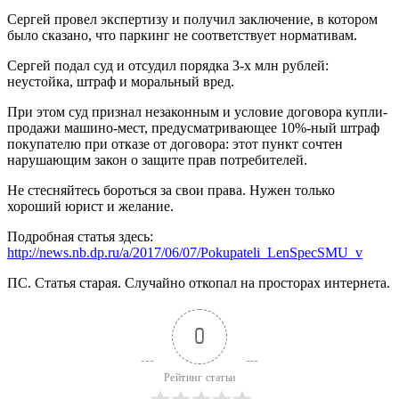
Сергей провел экспертизу и получил заключение, в котором
было сказано, что паркинг не соответствует нормативам.
Сергей подал суд и отсудил порядка 3-х млн рублей:
неустойка, штраф и моральный вред.
При этом суд признал незаконным и условие договора купли-
продажи машино-мест, предусматривающее 10%-ный штраф
покупателю при отказе от договора: этот пункт сочтен
нарушающим закон о защите прав потребителей.
Не стесняйтесь бороться за свои права. Нужен только
хороший юрист и желание.
Подробная статья здесь:
http://news.nb.dp.ru/a/2017/06/07/Pokupateli_LenSpecSMU_v
ПС. Статья старая. Случайно откопал на просторах интернета.
0
Рейтинг статьи