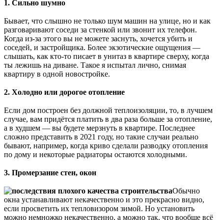
1. Сильно шумно
⠀
Бывает, что слышно не только шум машин на улице, но и как
разговаривают соседи за стенкой или звонит их телефон.
Когда из-за этого вы не можете заснуть, хочется убить и
соседей, и застройщика. Более экзотические ощущения —
слышать, как кто-то писает в унитаз в квартире сверху, когда
ты лежишь на диване. Такое я испытал лично, снимая
квартиру в одной новостройке.
⠀
2. Холодно или дорогое отопление
⠀
Если дом построен без должной теплоизоляции, то, в лучшем
случае, вам придётся платить в два раза больше за отопление,
а в худшем — вы будете мерзнуть в квартире. Последнее
сложно представить в 2021 году, но такие случаи реально
бывают, например, когда криво сделали разводку отопления
по дому и некоторые радиаторы остаются холодными.
⠀
3. Промерзание стен, окон
⠀
Обычно
окна устанавливают некачественно и это прекрасно видно,
если просветить их тепловизором зимой. Но установить
можно немножко некачественно, а можно так, что вообще всё