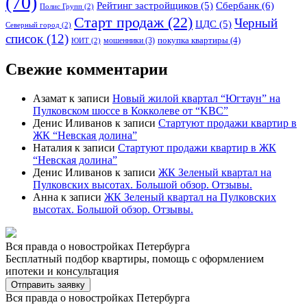
(70)
Сбербанк
(6)
Рейтинг застройщиков
(5)
Полис Групп
(2)
Старт продаж
(22)
Черный
ЦДС
(5)
Северный город
(2)
список
(12)
покупка квартиры
(4)
мошенники
(3)
ЮИТ
(2)
Свежие комментарии
Азамат
к записи
Новый жилой квартал “Югтаун” на
Пулковском шоссе в Кокколеве от “KBC”
Денис Иливанов
к записи
Стартуют продажи квартир в
ЖК “Невская долина”
Наталия
к записи
Стартуют продажи квартир в ЖК
“Невская долина”
Денис Иливанов
к записи
ЖК Зеленый квартал на
Пулковских высотах. Большой обзор. Отзывы.
Анна
к записи
ЖК Зеленый квартал на Пулковских
высотах. Большой обзор. Отзывы.
Вся правда о новостройках Петербурга
Бесплатный подбор квартиры, помощь с оформлением
ипотеки и консультация
Отправить заявку
Вся правда о новостройках Петербурга