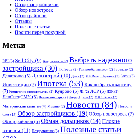
Обзор застройщиков
Обзор новостроек
Обзор районов
Отзывы
Полезные статьи
Прочти перед покупкой
Метки
Выбрать надежного
Setl City
(9)
RBI
(3)
Апартаменты
(2)
застройщика
(30)
ГК Город
(2)
Газпромбанкинвест
(2)
Горелово
(2)
Долгострой
(10)
Девяткино
(5)
Закон
(3)
Донк
(2)
ЖК Ветер Перемен
(2)
Ипотека
(53)
Инвестиции
(7)
Как выбрать квартиру
(7)
Кудрово
(5)
ЛСР
(5)
Комитет по строительству
(2)
Л1
(2)
ЛЭК
(2)
ЛенСпецСМУ
(5)
Ленинский парк
(2)
Лидер Групп
(2)
МФК Виват
(2)
Новости
(84)
Материнский капитал
(4)
Новости
Мурино
(2)
Обзор застройщиков
(19)
Обзор новостроек
(7)
блога
(3)
Обман дольщиков
(14)
Плохие
Обзор районов
(5)
Полезные статьи
отзывы
(11)
Поздравление
(3)