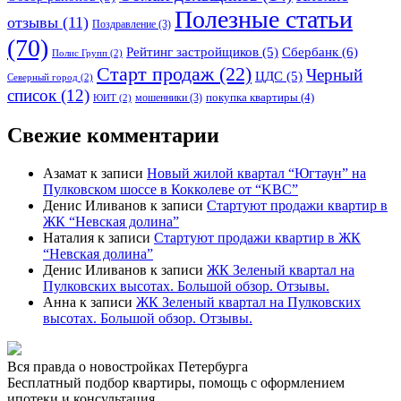
Полезные статьи
отзывы
(11)
Поздравление
(3)
(70)
Сбербанк
(6)
Рейтинг застройщиков
(5)
Полис Групп
(2)
Старт продаж
(22)
Черный
ЦДС
(5)
Северный город
(2)
список
(12)
покупка квартиры
(4)
мошенники
(3)
ЮИТ
(2)
Свежие комментарии
Азамат
к записи
Новый жилой квартал “Югтаун” на
Пулковском шоссе в Кокколеве от “KBC”
Денис Иливанов
к записи
Стартуют продажи квартир в
ЖК “Невская долина”
Наталия
к записи
Стартуют продажи квартир в ЖК
“Невская долина”
Денис Иливанов
к записи
ЖК Зеленый квартал на
Пулковских высотах. Большой обзор. Отзывы.
Анна
к записи
ЖК Зеленый квартал на Пулковских
высотах. Большой обзор. Отзывы.
Вся правда о новостройках Петербурга
Бесплатный подбор квартиры, помощь с оформлением
ипотеки и консультация