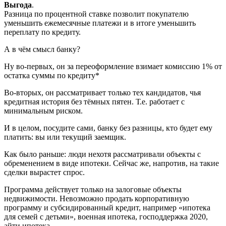
Выгода
.
Разница по процентной ставке позволит покупателю
уменьшить ежемесячные платежи и в итоге уменьшить
переплату по кредиту.
А в чëм смысл банку?
Ну во-первых, он за переоформление взимает комиссию 1% от
остатка суммы по кредиту*
Во-вторых, он рассматривает только тех кандидатов, чья
кредитная история без тёмных пятен. Т.е. работает с
минимальным риском.
И в целом, посудите сами, банку без разницы, кто будет ему
платить: вы или текущий заемщик.
Как было раньше: люди нехотя рассматривали объекты с
обременением в виде ипотеки. Сейчас же, напротив, на такие
сделки вырастет спрос.
Программа действует только на залоговые объекты
недвижимости. Невозможно продать корпоративную
программу и субсидированный кредит, например «ипотека
для семей с детьми», военная ипотека, господдержка 2020,
айти ипотека.