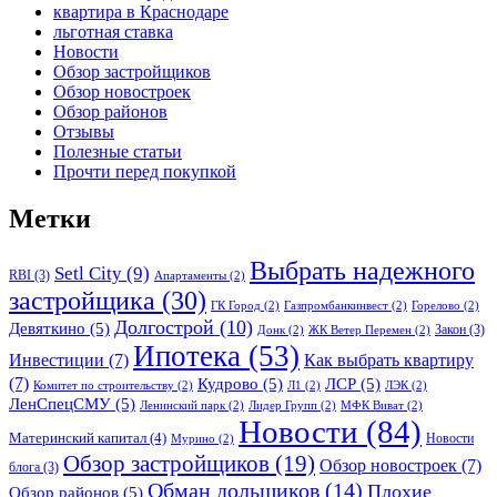
квартира в Краснодаре
льготная ставка
Новости
Обзор застройщиков
Обзор новостроек
Обзор районов
Отзывы
Полезные статьи
Прочти перед покупкой
Метки
Выбрать надежного
Setl City
(9)
RBI
(3)
Апартаменты
(2)
застройщика
(30)
ГК Город
(2)
Газпромбанкинвест
(2)
Горелово
(2)
Долгострой
(10)
Девяткино
(5)
Закон
(3)
Донк
(2)
ЖК Ветер Перемен
(2)
Ипотека
(53)
Инвестиции
(7)
Как выбрать квартиру
(7)
Кудрово
(5)
ЛСР
(5)
Комитет по строительству
(2)
Л1
(2)
ЛЭК
(2)
ЛенСпецСМУ
(5)
Ленинский парк
(2)
Лидер Групп
(2)
МФК Виват
(2)
Новости
(84)
Материнский капитал
(4)
Новости
Мурино
(2)
Обзор застройщиков
(19)
Обзор новостроек
(7)
блога
(3)
Обман дольщиков
(14)
Плохие
Обзор районов
(5)