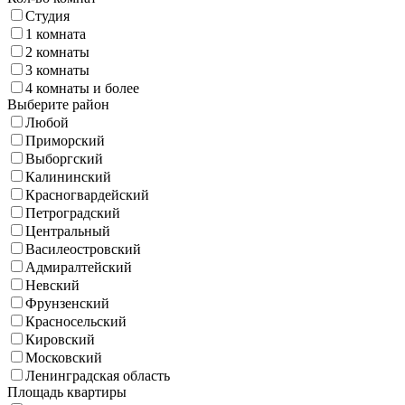
Студия
1 комната
2 комнаты
3 комнаты
4 комнаты и более
Выберите район
Любой
Приморский
Выборгский
Калининский
Красногвардейский
Петроградский
Центральный
Василеостровский
Адмиралтейский
Невский
Фрунзенский
Красносельский
Кировский
Московский
Ленинградская область
Площадь квартиры