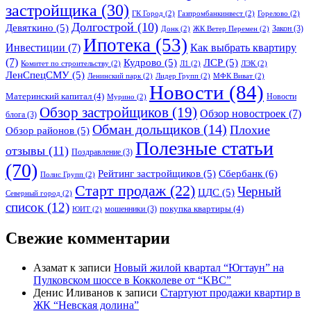
застройщика
(30)
ГК Город
(2)
Газпромбанкинвест
(2)
Горелово
(2)
Долгострой
(10)
Девяткино
(5)
Закон
(3)
Донк
(2)
ЖК Ветер Перемен
(2)
Ипотека
(53)
Инвестиции
(7)
Как выбрать квартиру
(7)
Кудрово
(5)
ЛСР
(5)
Комитет по строительству
(2)
Л1
(2)
ЛЭК
(2)
ЛенСпецСМУ
(5)
Ленинский парк
(2)
Лидер Групп
(2)
МФК Виват
(2)
Новости
(84)
Материнский капитал
(4)
Новости
Мурино
(2)
Обзор застройщиков
(19)
Обзор новостроек
(7)
блога
(3)
Обман дольщиков
(14)
Плохие
Обзор районов
(5)
Полезные статьи
отзывы
(11)
Поздравление
(3)
(70)
Сбербанк
(6)
Рейтинг застройщиков
(5)
Полис Групп
(2)
Старт продаж
(22)
Черный
ЦДС
(5)
Северный город
(2)
список
(12)
покупка квартиры
(4)
мошенники
(3)
ЮИТ
(2)
Свежие комментарии
Азамат
к записи
Новый жилой квартал “Югтаун” на
Пулковском шоссе в Кокколеве от “KBC”
Денис Иливанов
к записи
Стартуют продажи квартир в
ЖК “Невская долина”