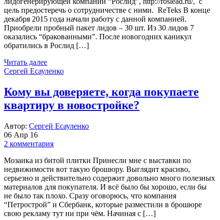
лидогенерирующей компании “Рослид”, http://roslead.ru/, с
цель предостеречь о сотрудничестве с ними. ReTeks В конце
декабря 2015 года начали работу с данной компанией.
Приобрели пробный пакет лидов – 30 шт. Из 30 лидов 7
оказались “бракованными”. После новогодних каникул
обратились в Рослид […]
Читать далее
Сергей Есауленко
Кому вы доверяете, когда покупаете
квартиру в новостройке?
Автор:
Сергей Есауленко
06 Апр 16
2 комментария
Мозаика из битой плитки Принесли мне с выставки по
недвижимости вот такую брошюру. Выглядит красиво,
серьезно и действительно содержит довольно много полезных
материалов для покупателя. И всё было бы хорошо, если бы
не было так плохо. Сразу оговорюсь, что компания
“Петрострой” и Сбербанк, которые разместили в брошюре
свою рекламу тут ни при чём. Начиная c […]